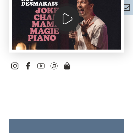
PIERRE-YVES ROY-DESMARAIS - UNE ANN